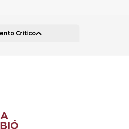
nto Crítico
NA
BIÓ