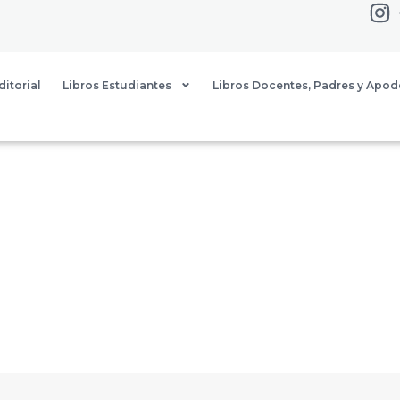
ditorial
Libros Estudiantes
Libros Docentes, Padres y Apo
DIGITALES HIS
en tu creatividad, reflexión y
pasado al presente a través de estos