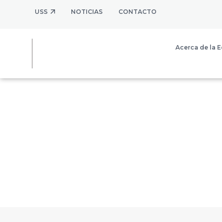
USS
NOTICIAS
CONTACTO
Acerca de la E
RECURSOS 
La Historia cobra vida cuando se manifiesta 
experiencia. ¡Trae a los protagonistas del 
recursos!