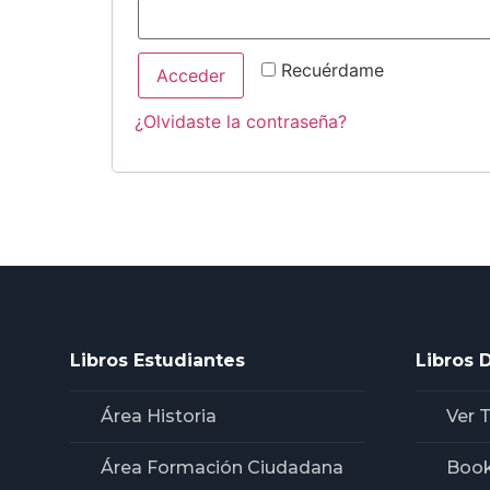
Recuérdame
Acceder
¿Olvidaste la contraseña?
Libros Estudiantes
Libros 
Área Historia
Ver 
Área Formación Ciudadana
Book